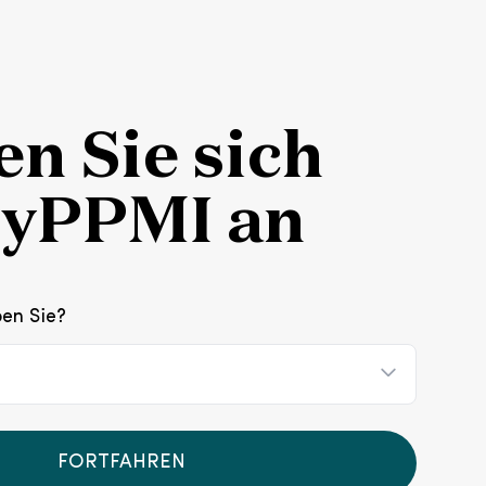
n Sie sich
myPPMI an
ben Sie?
FORTFAHREN